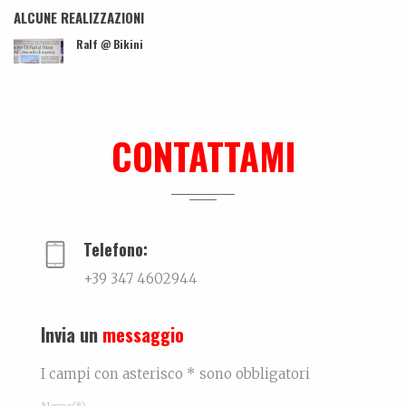
ALCUNE REALIZZAZIONI
Ralf @ Bikini
...
Lei, il nuovo libro su Mauro Drudi
Quando l’essere ripetitivo, quasi ossessivo, si...
CONTATTAMI
Biografia, work in progress…
La biografia di Bicio, l'antidepressivo natura...
Telefono:
+39 347 4602944
Invia un
messaggio
I campi con asterisco * sono obbligatori