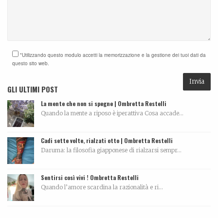
*Utilizzando questo modulo accetti la memorizzazione e la gestione dei tuoi dati da
questo sito web.
GLI ULTIMI POST
La mente che non si spegne | Ombretta Restelli
Quando la mente a riposo è iperattiva Cosa accade...
Cadi sette volte, rialzati otto | Ombretta Restelli
Daruma: la filosofia giapponese di rialzarsi sempr...
Sentirsi così vivi ! Ombretta Restelli
Quando l’amore scardina la razionalità e ri...