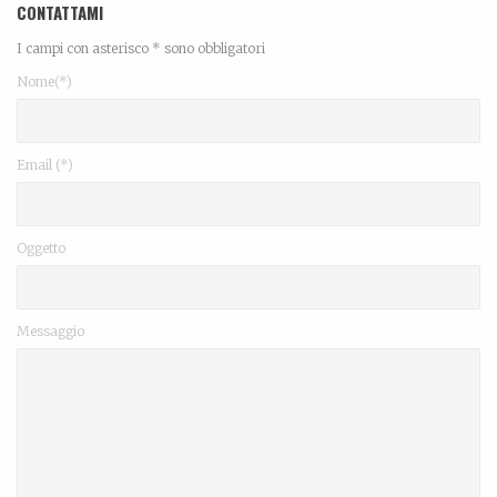
CONTATTAMI
I campi con asterisco * sono obbligatori
Nome(*)
Email (*)
Oggetto
Messaggio