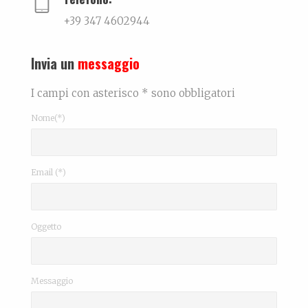
+39 347 4602944
Invia un
messaggio
I campi con asterisco * sono obbligatori
Nome(*)
Email (*)
Oggetto
Messaggio