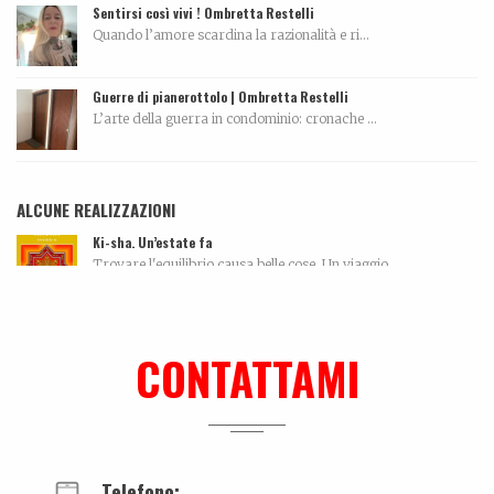
Sentirsi così vivi ! Ombretta Restelli
Quando l’amore scardina la razionalità e ri...
Guerre di pianerottolo | Ombretta Restelli
L’arte della guerra in condominio: cronache ...
ALCUNE REALIZZAZIONI
Ki-sha. Un’estate fa
Trovare l'equilibrio causa belle cose. Un viaggio...
Lei, il nuovo libro su Mauro Drudi
Quando l’essere ripetitivo, quasi ossessivo, si...
CONTATTAMI
Leonardo Bonfanti – Custode ancestrale
La biografia di Leonardo Bonfanti La persona...
Telefono: