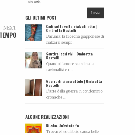
sito web.
GLI ULTIMI POST
Cadi sette volte, rialzati otto |
NEXT
Ombretta Restelli
TEMPO
Daruma: la filosofia giapponese di
rialzarsi sempr...
Sentirsi così vivi ! Ombretta
Restelli
Quando l’amore scardina la
razionalità e ri...
Guerre di pianerottolo | Ombretta
Restelli
L’arte della guerra in condominio:
cronache ...
ALCUNE REALIZZAZIONI
Ki-sha. Un’estate fa
Trovare l'equilibrio causa belle