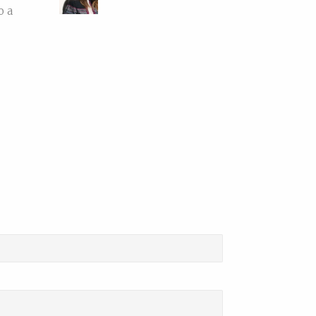
o a
n
Dall’amore…per la ceramica. La
storia di Elettra De Biasio
]
Dall'amore per la ceramica.Narra
di come il potenz...
d More
Intervista
...