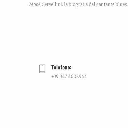
Mosè Cervellini: la biografia del cantante blue
mettere radici nello stesso pezzo di terra pe
chilometri, ma in canzoni, in incontri, in sassi
Telefono:
+39 347 4602944