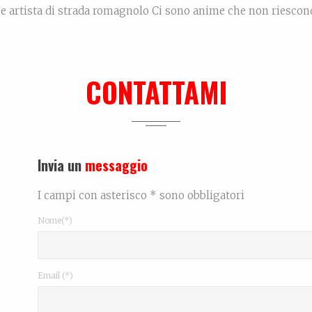
s e artista di strada romagnolo Ci sono anime che non riescon
r troppo tempo. Anime che misurano i confini del mondo non i
 raccolti lungo la strada e custoditi come piccoli frammenti […
CONTATTAMI
Rea
Invia un
messaggio
I campi con asterisco * sono obbligatori
Nome(*)
Email (*)