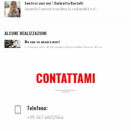
Sentirsi così vivi ! Ombretta Restelli
Quando l’amore scardina la razionalità e ri...
ALCUNE REALIZZAZIONI
Me can so ancora mort
La biografia di Massimo Pazzaglini Sicuri di sa...
Ralf @ Bikini
...
CONTATTAMI
Lei, il nuovo libro su Mauro Drudi
Quando l’essere ripetitivo, quasi ossessivo, si...
Telefono:
+39 347 4602944