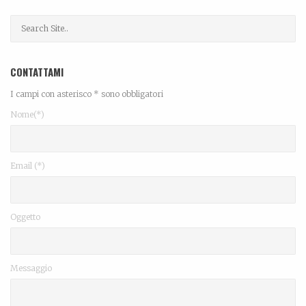
CONTATTAMI
I campi con asterisco * sono obbligatori
Nome(*)
Email (*)
Oggetto
Messaggio