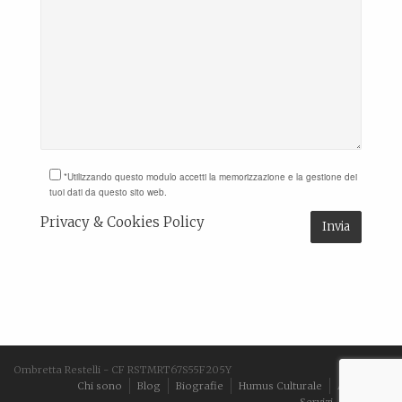
*Utilizzando questo modulo accetti la memorizzazione e la gestione dei
tuoi dati da questo sito web.
Privacy & Cookies Policy
Ombretta Restelli - CF RSTMRT67S55F205Y
Chi sono
Blog
Biografie
Humus Culturale
Aforismi
Servizi
Contatti