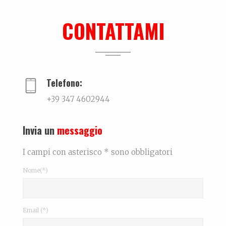
Leonardo Bonfanti – Custode ancestrale
La biografia di Leonardo Bonfanti La persona...
CONTATTAMI
Intervista
...
Telefono:
+39 347 4602944
Invia un
messaggio
I campi con asterisco * sono obbligatori
Nome(*)
Email (*)