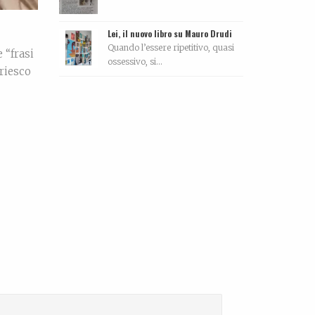
Lei, il nuovo libro su Mauro Drudi
Quando l’essere ripetitivo, quasi
 “frasi
ossessivo, si...
riesco
Biografia, work in progress…
 fare
La biografia di Bicio,
l'antidepressivo natura...
d More