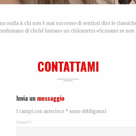
ano nulla A chi non è mai successo di sentirsi dire le classiche
 profumano di cliché lontano un chilometro.«Scusami se non 
 non mi sono fatto sentire, ma ultimamente ho tante cose da
CONTATTAMI
Rea
Invia un
messaggio
I campi con asterisco * sono obbligatori
Nome(*)