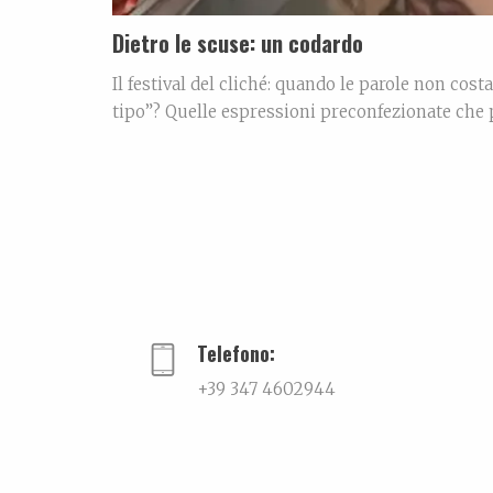
Dietro le scuse: un codardo
Il festival del cliché: quando le parole non cost
tipo”? Quelle espressioni preconfezionate che
ad essere presente come vorresti tu».«Scusa se
[…]
Telefono:
+39 347 4602944