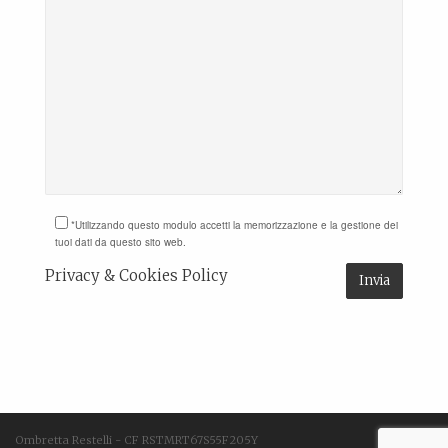
*Utilizzando questo modulo accetti la memorizzazione e la gestione dei
tuoi dati da questo sito web.
Privacy & Cookies Policy
Ombretta Restelli - CF RSTMRT67S55F205Y