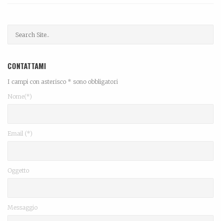
CONTATTAMI
I campi con asterisco * sono obbligatori
Nome(*)
Email (*)
Oggetto
Messaggio