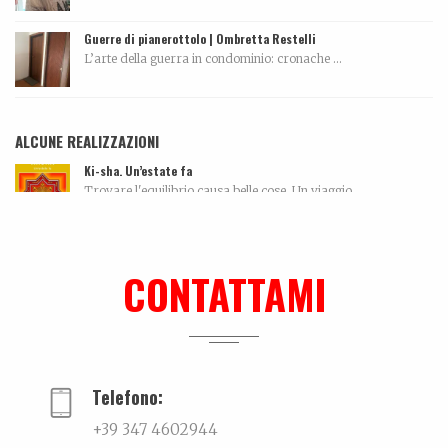
Guerre di pianerottolo | Ombretta Restelli
L’arte della guerra in condominio: cronache ...
ALCUNE REALIZZAZIONI
Ki-sha. Un’estate fa
Trovare l'equilibrio causa belle cose. Un viaggio...
Ralf @ Bikini
...
CONTATTAMI
Dall’amore…per la ceramica. La storia di Elettra De Biasio
Dall'amore per la ceramica.Narra di come il potenz...
Telefono:
+39 347 4602944