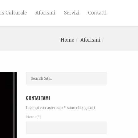
s Culturale
Aforismi
Servizi
Contatti
Home
Aforismi
CONTATTAMI
I campi con asterisco * sono obbligatori
Nome(*)