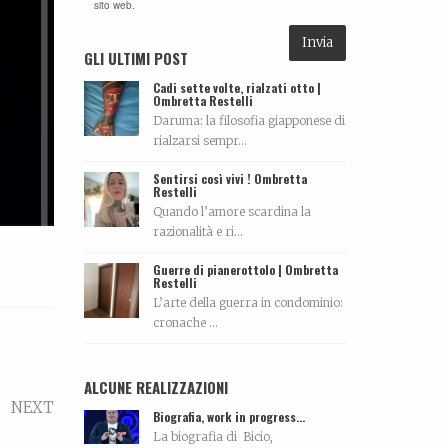
sito web.
GLI ULTIMI POST
Cadi sette volte, rialzati otto |
Ombretta Restelli
Daruma: la filosofia giapponese di
rialzarsi sempr...
Sentirsi così vivi ! Ombretta
Restelli
Quando l’amore scardina la
razionalità e ri...
Guerre di pianerottolo | Ombretta
Restelli
L’arte della guerra in condominio:
cronache ...
ALCUNE REALIZZAZIONI
NEXT
Biografia, work in progress…
La biografia di Bicio,