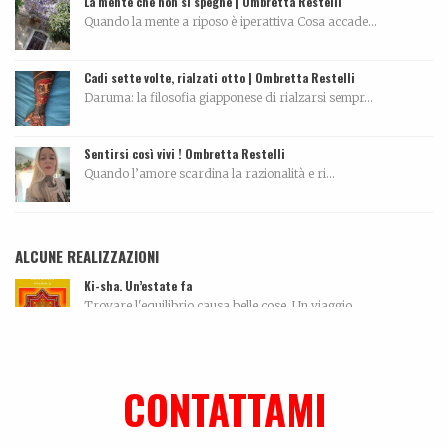
La mente che non si spegne | Ombretta Restelli
Quando la mente a riposo è iperattiva Cosa accade...
Cadi sette volte, rialzati otto | Ombretta Restelli
Daruma: la filosofia giapponese di rialzarsi sempr...
Sentirsi così vivi ! Ombretta Restelli
Quando l’amore scardina la razionalità e ri...
ALCUNE REALIZZAZIONI
Ki-sha. Un’estate fa
Trovare l'equilibrio causa belle cose. Un viaggio...
Dall’amore…per la ceramica. La storia di Elettra De Biasio
Dall'amore per la ceramica.Narra di come il potenz...
CONTATTAMI
Ralf @ Bikini