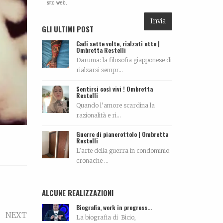
sito web.
GLI ULTIMI POST
Cadi sette volte, rialzati otto |
Ombretta Restelli
Daruma: la filosofia giapponese di
rialzarsi sempr...
Sentirsi così vivi ! Ombretta
Restelli
Quando l’amore scardina la
razionalità e ri...
Guerre di pianerottolo | Ombretta
Restelli
L’arte della guerra in condominio:
cronache ...
ALCUNE REALIZZAZIONI
Biografia, work in progress…
NEXT
La biografia di Bicio,