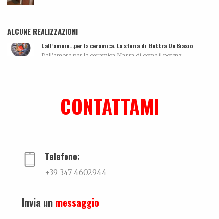
ALCUNE REALIZZAZIONI
Dall’amore…per la ceramica. La storia di Elettra De Biasio
Dall'amore per la ceramica.Narra di come il potenz...
Ki-sha. Un’estate fa
Trovare l'equilibrio causa belle cose. Un viaggio...
CONTATTAMI
Intervista
...
Telefono:
+39 347 4602944
Invia un
messaggio