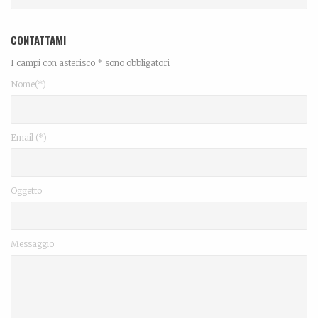
CONTATTAMI
I campi con asterisco * sono obbligatori
Nome(*)
Email (*)
Oggetto
Messaggio