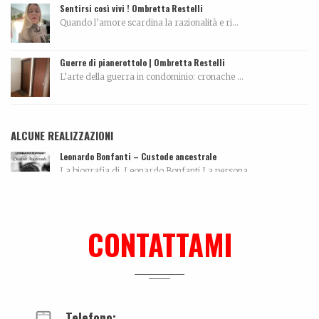
Sentirsi così vivi ! Ombretta Restelli
Quando l’amore scardina la razionalità e ri...
Guerre di pianerottolo | Ombretta Restelli
L’arte della guerra in condominio: cronache ...
ALCUNE REALIZZAZIONI
Leonardo Bonfanti – Custode ancestrale
La biografia di Leonardo Bonfanti La persona...
Me can so ancora mort
La biografia di Massimo Pazzaglini Sicuri di sa...
CONTATTAMI
Biografia, work in progress…
La biografia di Bicio, l'antidepressivo natura...
Telefono: