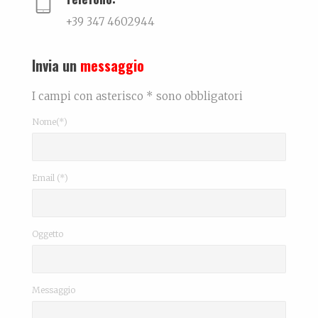
+39 347 4602944
Invia un
messaggio
I campi con asterisco * sono obbligatori
Nome(*)
Email (*)
Oggetto
Messaggio