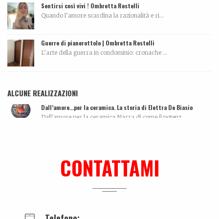
Sentirsi così vivi ! Ombretta Restelli
Quando l’amore scardina la razionalità e ri...
Guerre di pianerottolo | Ombretta Restelli
L’arte della guerra in condominio: cronache ...
ALCUNE REALIZZAZIONI
Dall’amore…per la ceramica. La storia di Elettra De Biasio
Dall'amore per la ceramica.Narra di come il potenz...
Intervista
...
CONTATTAMI
Tutti morimmo a stento
Articolo tratto da Corriere di Rimini del 10 maggi...
Telefono: