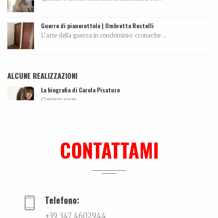
Guerre di pianerottolo | Ombretta Restelli
L’arte della guerra in condominio: cronache ...
ALCUNE REALIZZAZIONI
La biografia di Carola Pisaturo
Coming soon…...
Lei, il nuovo libro su Mauro Drudi
Quando l’essere ripetitivo, quasi ossessivo, si...
CONTATTAMI
Tutti morimmo a stento
Articolo tratto da Corriere di Rimini del 10 maggi...
Telefono:
+39 347 4602944