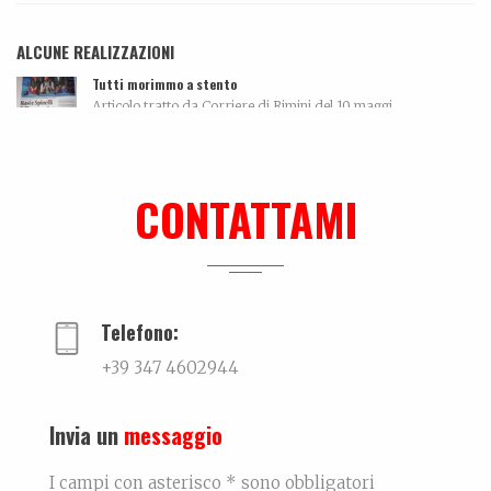
ALCUNE REALIZZAZIONI
Tutti morimmo a stento
Articolo tratto da Corriere di Rimini del 10 maggi...
Biografia, work in progress…
La biografia di Bicio, l'antidepressivo natura...
CONTATTAMI
Ki-sha. Un’estate fa
Trovare l'equilibrio causa belle cose. Un viaggio...
Telefono:
+39 347 4602944
Invia un
messaggio
I campi con asterisco * sono obbligatori