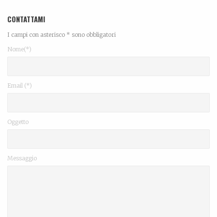
CONTATTAMI
I campi con asterisco * sono obbligatori
Nome(*)
Email (*)
Oggetto
Messaggio