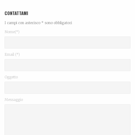
CONTATTAMI
I campi con asterisco * sono obbligatori
Nome(*)
Email (*)
Oggetto
Messaggio