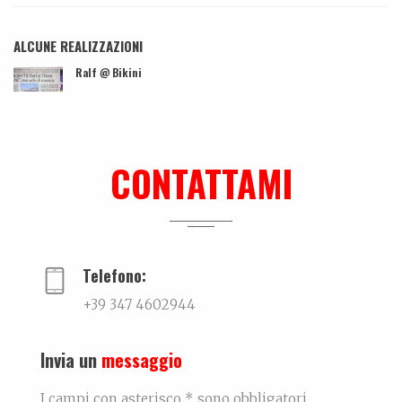
ALCUNE REALIZZAZIONI
Ralf @ Bikini
...
Intervista
...
CONTATTAMI
Ki-sha. Un’estate fa
Trovare l'equilibrio causa belle cose. Un viaggio...
Telefono:
+39 347 4602944
Invia un
messaggio
I campi con asterisco * sono obbligatori