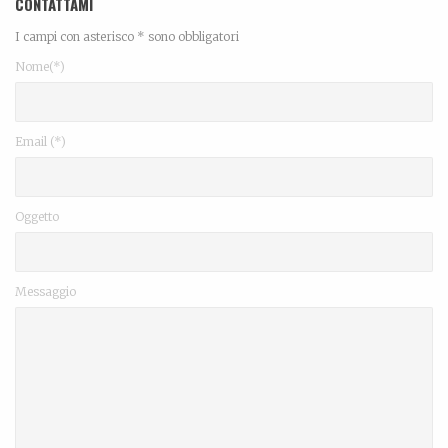
CONTATTAMI
I campi con asterisco * sono obbligatori
Nome(*)
Email (*)
Oggetto
Messaggio