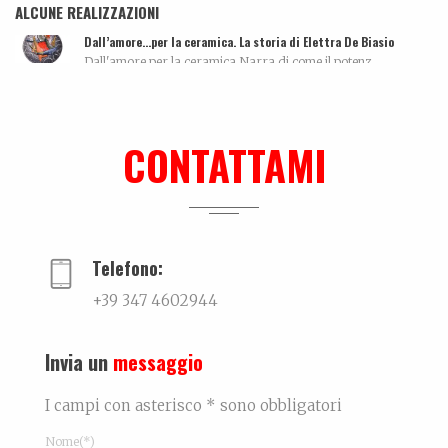
ALCUNE REALIZZAZIONI
Dall’amore…per la ceramica. La storia di Elettra De Biasio
Dall'amore per la ceramica.Narra di come il potenz...
Intervista
...
CONTATTAMI
Ki-sha. Un’estate fa
Trovare l'equilibrio causa belle cose. Un viaggio...
Telefono:
+39 347 4602944
Invia un
messaggio
I campi con asterisco * sono obbligatori
Nome(*)