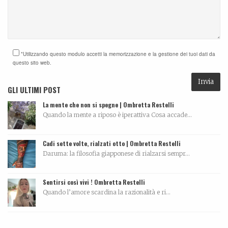
*Utilizzando questo modulo accetti la memorizzazione e la gestione dei tuoi dati da
questo sito web.
GLI ULTIMI POST
La mente che non si spegne | Ombretta Restelli
Quando la mente a riposo è iperattiva Cosa accade...
Cadi sette volte, rialzati otto | Ombretta Restelli
Daruma: la filosofia giapponese di rialzarsi sempr...
Sentirsi così vivi ! Ombretta Restelli
Quando l’amore scardina la razionalità e ri...