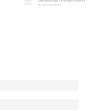
Dall'amore per la ceramica.Narra
di come il potenz...
Leonardo Bonfanti – Custode
ancestrale
La biografia di Leonardo
Bonfanti La persona...
Tutti morimmo a stento
Articolo tratto da Corriere di
Rimini del 10 maggi...