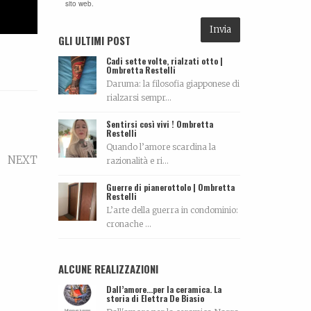
sito web.
GLI ULTIMI POST
Cadi sette volte, rialzati otto |
Ombretta Restelli
Daruma: la filosofia giapponese di
rialzarsi sempr...
Sentirsi così vivi ! Ombretta
Restelli
Quando l’amore scardina la
NEXT
razionalità e ri...
Guerre di pianerottolo | Ombretta
Restelli
L’arte della guerra in condominio:
cronache ...
ALCUNE REALIZZAZIONI
Dall’amore…per la ceramica. La
storia di Elettra De Biasio