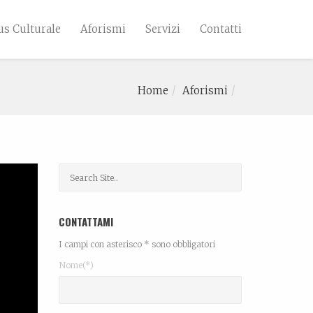
s Culturale
Aforismi
Servizi
Contatti
Home
Aforismi
CONTATTAMI
I campi con asterisco * sono obbligatori
Nome(*)