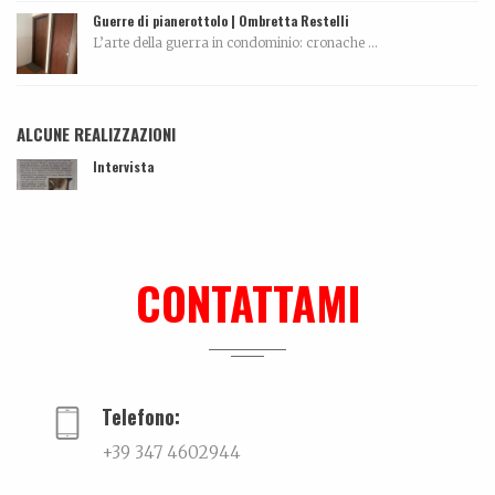
Guerre di pianerottolo | Ombretta Restelli
L’arte della guerra in condominio: cronache ...
ALCUNE REALIZZAZIONI
Intervista
...
Ki-sha. Un’estate fa
Trovare l'equilibrio causa belle cose. Un viaggio...
CONTATTAMI
Me can so ancora mort
La biografia di Massimo Pazzaglini Sicuri di sa...
Telefono:
+39 347 4602944