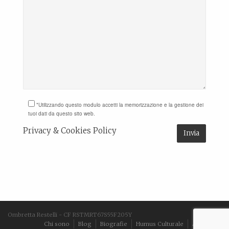
*Utilizzando questo modulo accetti la memorizzazione e la gestione dei
tuoi dati da questo sito web.
Privacy & Cookies Policy
Ombretta Restelli - CF RSTMRT67S55F205Y
Chi sono
Blog
Biografie
Humus Culturale
Aforismi