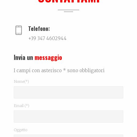
Ralf @ Bikini
...
Telefono:
+39 347 4602944
Invia un
messaggio
I campi con asterisco * sono obbligatori
Nome(*)
Email (*)
Oggetto