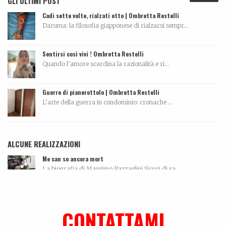
GLI ULTIMI POST
Cadi sette volte, rialzati otto | Ombretta Restelli
Daruma: la filosofia giapponese di rialzarsi sempr...
Sentirsi così vivi ! Ombretta Restelli
Quando l’amore scardina la razionalità e ri...
Guerre di pianerottolo | Ombretta Restelli
L’arte della guerra in condominio: cronache ...
ALCUNE REALIZZAZIONI
Me can so ancora mort
La biografia di Massimo Pazzaglini Sicuri di sa...
Tutti morimmo a stento
Articolo tratto da Corriere di Rimini del 10 maggi...
CONTATTAMI