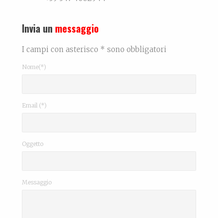
Invia un
messaggio
I campi con asterisco * sono obbligatori
Nome(*)
Email (*)
Oggetto
Messaggio