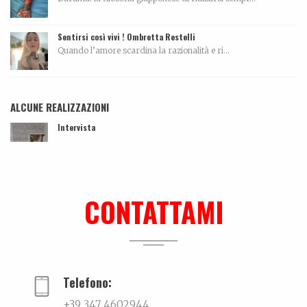
Sentirsi così vivi ! Ombretta Restelli
Quando l’amore scardina la razionalità e ri...
ALCUNE REALIZZAZIONI
Intervista
...
Me can so ancora mort
La biografia di Massimo Pazzaglini Sicuri di sa...
CONTATTAMI
Ki-sha. Un’estate fa
Trovare l'equilibrio causa belle cose. Un viaggio...
Telefono:
+39 347 4602944