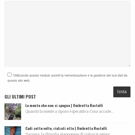
*Utilizzando questo modulo accetti la memorizzazione e la gestione dei tuoi dati da
questo sito web.
GLI ULTIMI POST
La mente che non si spegne | Ombretta Restelli
Quando la mente a riposo è iperattiva Cosa accade...
Cadi sette volte, rialzati otto | Ombretta Restelli
Daruma: la filosofia giapponese di rialzarsi sempr...