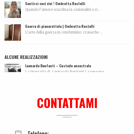
Sentirsi così vivi ! Ombretta Restelli
Quando l’amore scardina la razionalità e ri...
Guerre di pianerottolo | Ombretta Restelli
L’arte della guerra in condominio: cronache ...
ALCUNE REALIZZAZIONI
Leonardo Bonfanti – Custode ancestrale
La biografia di Leonardo Bonfanti La persona...
Me can so ancora mort
La biografia di Massimo Pazzaglini Sicuri di sa...
CONTATTAMI
Tutti morimmo a stento
Articolo tratto da Corriere di Rimini del 10 maggi...
Telefono: