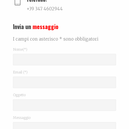
+39 347 4602944
Invia un
messaggio
I campi con asterisco * sono obbligatori
Nome(*)
Email (*)
Oggetto
Messaggio