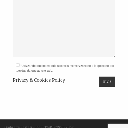
*Utilizzando questo modulo accetti la memorizzazione e la gestione dei
tuoi dati da questo sito web.
Privacy & Cookies Policy
Ombretta Restelli - CF RSTMRT67S55F205Y