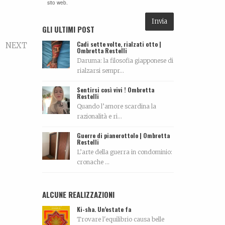
sito web.
GLI ULTIMI POST
Cadi sette volte, rialzati otto |
NEXT
Ombretta Restelli
Daruma: la filosofia giapponese di
rialzarsi sempr...
Sentirsi così vivi ! Ombretta
Restelli
Quando l’amore scardina la
razionalità e ri...
Guerre di pianerottolo | Ombretta
Restelli
L’arte della guerra in condominio:
cronache ...
ALCUNE REALIZZAZIONI
Ki-sha. Un’estate fa
Trovare l'equilibrio causa belle