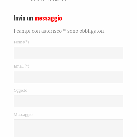
Invia un
messaggio
I campi con asterisco * sono obbligatori
Nome(*)
Email (*)
Oggetto
Messaggio