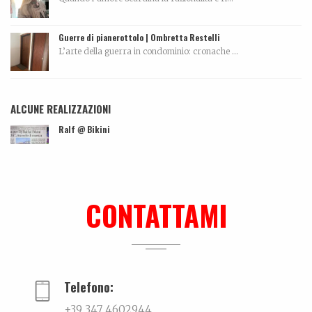
Guerre di pianerottolo | Ombretta Restelli
L’arte della guerra in condominio: cronache ...
ALCUNE REALIZZAZIONI
Ralf @ Bikini
...
Leonardo Bonfanti – Custode ancestrale
La biografia di Leonardo Bonfanti La persona...
CONTATTAMI
Ki-sha. Un’estate fa
Trovare l'equilibrio causa belle cose. Un viaggio...
Telefono:
+39 347 4602944