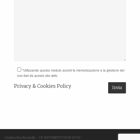
*Utilizzando questo modulo accetti la memorizzazione e la gestione dei
tuoi dati da questo sito web.
Privacy & Cookies Policy
Ombretta Restelli - CF RSTMRT67S55F205Y