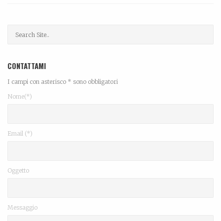
CONTATTAMI
I campi con asterisco * sono obbligatori
Nome(*)
Email (*)
Oggetto
Messaggio