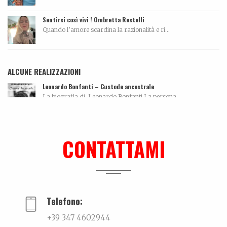
Sentirsi così vivi ! Ombretta Restelli
Quando l’amore scardina la razionalità e ri...
ALCUNE REALIZZAZIONI
Leonardo Bonfanti – Custode ancestrale
La biografia di Leonardo Bonfanti La persona...
Dall’amore…per la ceramica. La storia di Elettra De Biasio
Dall'amore per la ceramica.Narra di come il potenz...
CONTATTAMI
La biografia di Carola Pisaturo
Coming soon…...
Telefono:
+39 347 4602944