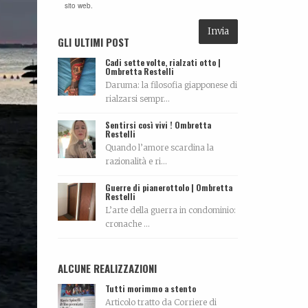
sito web.
GLI ULTIMI POST
Cadi sette volte, rialzati otto |
Ombretta Restelli
Daruma: la filosofia giapponese di
rialzarsi sempr...
Sentirsi così vivi ! Ombretta
Restelli
Quando l’amore scardina la
razionalità e ri...
Guerre di pianerottolo | Ombretta
Restelli
L’arte della guerra in condominio:
cronache ...
ALCUNE REALIZZAZIONI
Tutti morimmo a stento
Articolo tratto da Corriere di