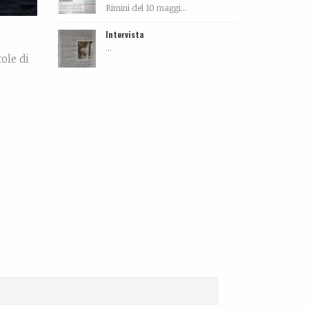
Rimini del 10 maggi...
Intervista
...
ole di
 mano,
Biografia, work in progress…
La biografia di Bicio,
l'antidepressivo natura...
d More