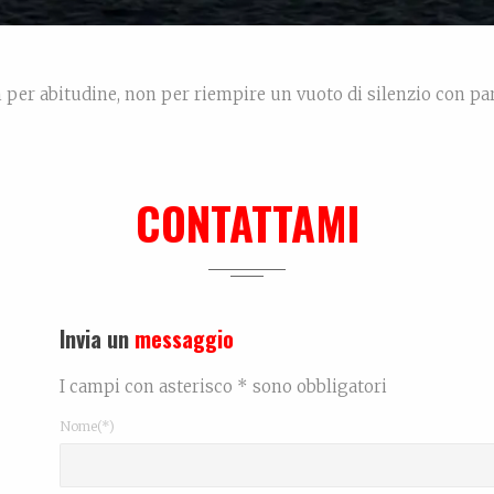
n per abitudine, non per riempire un vuoto di silenzio con par
che muove i passi di chi ama davvero. Ho preso il telefono in
alla finestra, dove la luce […]
CONTATTAMI
Rea
Invia un
messaggio
I campi con asterisco * sono obbligatori
Nome(*)