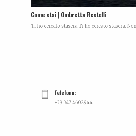
Come stai | Ombretta Restelli
Ti ho cercato stasera Ti ho cercato stasera. No
circostanza, ma per quella necessità profonda 
ho guardato lo schermo e poi ho guardato fuori d
Telefono:
+39 347 4602944