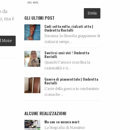
sito web.
o da
GLI ULTIMI POST
o, ma è
Cadi sette volte, rialzati otto |
Ombretta Restelli
Daruma: la filosofia giapponese di
d More
rialzarsi sempr...
Sentirsi così vivi ! Ombretta
Restelli
Quando l’amore scardina la
razionalità e ri...
Guerre di pianerottolo | Ombretta
Restelli
L’arte della guerra in condominio:
cronache ...
ALCUNE REALIZZAZIONI
Me can so ancora mort
La biografia di Massimo