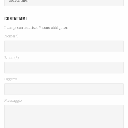
CONTATTAMI
I campi con asterisco * sono obbligatori
Nome(*)
Email (*)
Oggetto
Messaggio