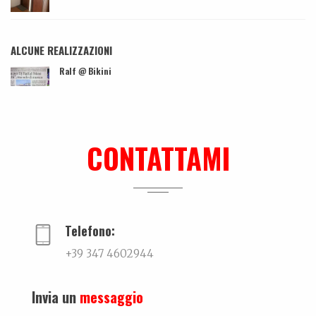
ALCUNE REALIZZAZIONI
Ralf @ Bikini
...
Biografia, work in progress…
La biografia di Bicio, l'antidepressivo natura...
CONTATTAMI
Dall’amore…per la ceramica. La storia di Elettra De Biasio
Dall'amore per la ceramica.Narra di come il potenz...
Telefono:
+39 347 4602944
Invia un
messaggio