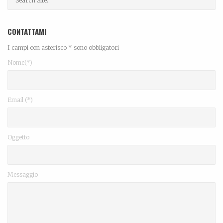
CONTATTAMI
I campi con asterisco * sono obbligatori
Nome(*)
Email (*)
Oggetto
Messaggio