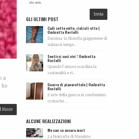
sito web.
GLI ULTIMI POST
Cadi sette volte, rialzati otto |
Ombretta Restelli
Daruma: la filosofia giapponese di
rialzarsi sempr...
Sentirsi così vivi ! Ombretta
Restelli
Quando l’amore scardina la
razionalità e ri...
o a
Guerre di pianerottolo | Ombretta
i ho
Restelli
L’arte della guerra in condominio:
cronache ...
d More
ALCUNE REALIZZAZIONI
Me can so ancora mort
La biografia di Massimo