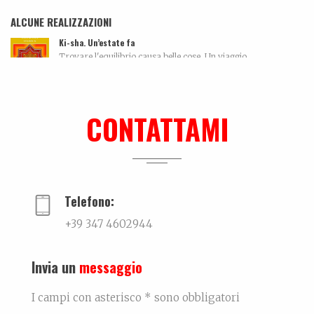
ALCUNE REALIZZAZIONI
Ki-sha. Un’estate fa
Trovare l'equilibrio causa belle cose. Un viaggio...
Dall’amore…per la ceramica. La storia di Elettra De Biasio
Dall'amore per la ceramica.Narra di come il potenz...
CONTATTAMI
Lei, il nuovo libro su Mauro Drudi
Quando l’essere ripetitivo, quasi ossessivo, si...
Telefono:
+39 347 4602944
Invia un
messaggio
I campi con asterisco * sono obbligatori