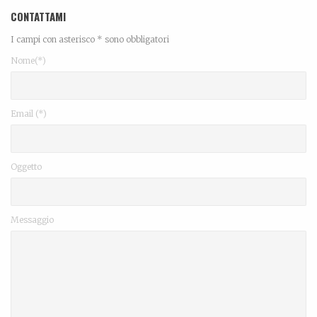
CONTATTAMI
I campi con asterisco * sono obbligatori
Nome(*)
Email (*)
Oggetto
Messaggio