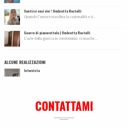
Sentirsi così vivi ! Ombretta Restelli
Quando l’amore scardina la razionalità e ri...
Guerre di pianerottolo | Ombretta Restelli
L’arte della guerra in condominio: cronache ...
ALCUNE REALIZZAZIONI
Intervista
...
Tutti morimmo a stento
Articolo tratto da Corriere di Rimini del 10 maggi...
CONTATTAMI
Biografia, work in progress…
La biografia di Bicio, l'antidepressivo natura...